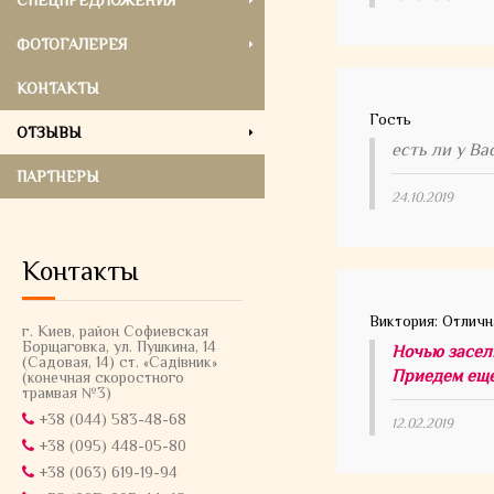
СПЕЦПРЕДЛОЖЕНИЯ
ФОТОГАЛЕРЕЯ
КОНТАКТЫ
Гость
ОТЗЫВЫ
есть ли у Ва
ПАРТНЕРЫ
24.10.2019
Контакты
Виктория: Отличн
г. Киев, район Софиевская
Борщаговка, ул. Пушкина, 14
Ночью засел
(Садовая, 14) ст. «Садiвник»
Приедем еще
(конечная скоростного
трамвая №3)
+38 (044) 583-48-68
12.02.2019
+38 (095) 448-05-80
+38 (063) 619-19-94