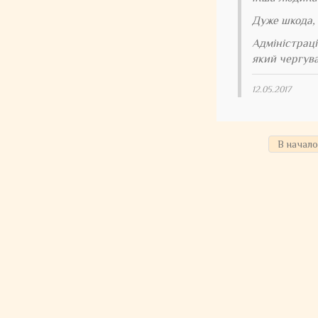
Дуже шкода, 
Адміністраці
який чергува
12.05.2017
В начало