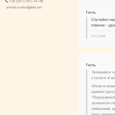
+38 (067) 903-44-48
arenda.voshod@ukr.net
Гость
Случайно наш
главное - уд
21.12.2018
Гость
Зупинявся ча
сталася зі м
Мною в номер
адміністрато
"Передзвоніт
залишити сві
повідомив, щ
інша людина 