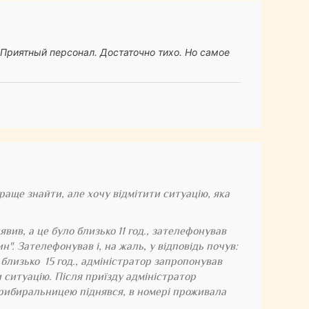
 Приятный персонал. Достаточно тихо. Но самое
раще знайти, але хочу відмітити ситуацію, яка
явив, а це було близько 11 год., зателефонував
". Зателефонував і, на жаль, у відповідь почув:
 близько 15 год., адміністратор запропонував
и ситуацію. Після приїзду адміністратор
з прибиральницею піднявся, в номері проживала