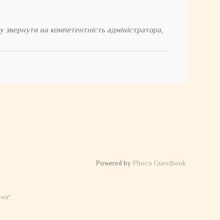
гу звернути на компетентність адміністратора,
Powered by
Phoca Guestbook
ход"