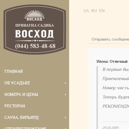
UA
RU
EN
Отправить сообщен
Илона: Отличный 
В первые бы
ГЛАВНАЯ
Приемлемый 
ОБ УСАДЬБЕ
Номер чистый
НОМЕРА И ЦЕНЫ
Теперь будем
РЕСТОРАН
РЕКОМЕНДУЮ
САУНА, БИЛЬЯРД
29.10.2019