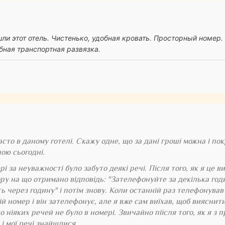
ли этот отель. Чистенько, удобная кровать. Просторный номер.
обная транспортная развязка.
сто в даному готелі. Скажу одне, що за дані гроші можна і пок
ною сьогодні.
і за неуважності було забуто деякі речі. Після того, як я це ви
ру на що отримано відповідь: "Зателефонуйте за декілька годин
ь через годину" і потім знову. Коли останній раз телефонував
й номер і він зателефонує, але я вже сам виїхав, щоб вияснит
о ніяких речей не було в номері. Звичайно піісля того, як я 
і мої речі знайшлися.