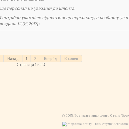
що персонал не уважний до клієнта.
ї потрібно уважніше віднестися до персоналу, а особливу ува
в вдень 12.05.2017р.
Назад
1
2
Вперёд
В конец
Страница 1 из 2
© 2015. Все права зищищены. Отель "Вос