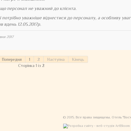
що персонал не уважний до клієнта.
ї потрібно уважніше віднестися до персоналу, а особливу ува
в вдень 12.05.2017р.
вня 2017
Попередня
1
2
Наступна
Кінець
Сторінка 1 із 2
© 2015. Все права зищищены. Отель "Вос