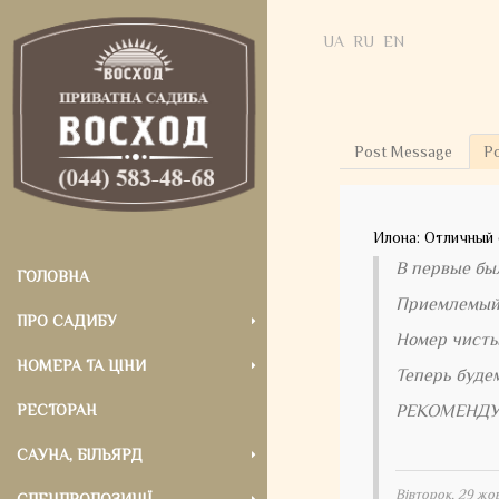
UA
RU
EN
Post Message
P
Илона: Отличный 
В первые бы
ГОЛОВНА
Приемлемый 
ПРО САДИБУ
Номер чистый
НОМЕРА ТА ЦІНИ
Теперь будем
РЕСТОРАН
РЕКОМЕНДУЮ
САУНА, БІЛЬЯРД
Вівторок, 29 жо