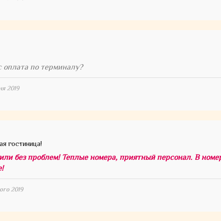
с оплата по терминалу?
ня 2019
ая гостиница!
или без проблем! Теплые номера, приятный персонал. В номер
!
того 2019