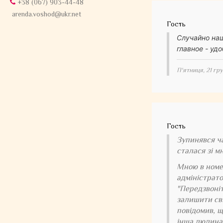
+38 (067) 903-44-48
arenda.voshod@ukr.net
Гость
Случайно наш
главное - уд
П'ятниця, 21 гр
Гость
Зупинявся ча
сталася зі м
Мною в номер
адміністрато
"Передзвоніт
залишити сві
повідомив, щ
інша людина 