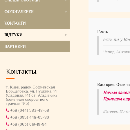
СПЕЦПРОПОЗИЦІЇ
ФОТОГАЛЕРЕЯ
КОНТАКТИ
Гость
ВІДГУКИ
есть ли у Ва
ПАРТНЕРИ
Четвер, 24 жовт
Контакты
Виктория: Отличн
г. Киев, район Софиевская
Борщаговка, ул. Пушкина, 14
Ночью засел
(Садовая, 14) ст. «Садiвник»
Приедем еще
(конечная скоростного
трамвая №3)
+38 (044) 583-48-68
Вівторок, 12 лю
+38 (095) 448-05-80
+38 (063) 619-19-94