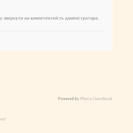
гу звернути на компетентність адміністратора,
Powered by
Phoca Guestbook
ход"