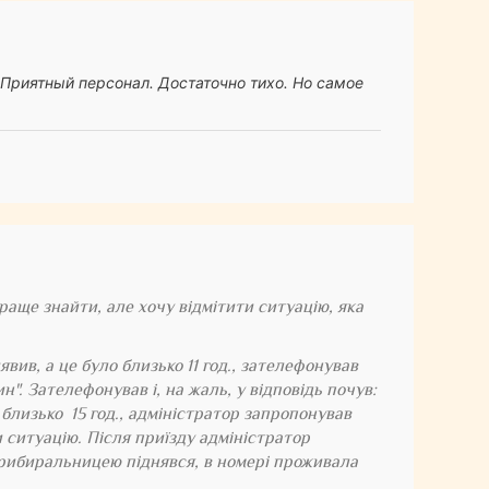
 Приятный персонал. Достаточно тихо. Но самое
раще знайти, але хочу відмітити ситуацію, яка
явив, а це було близько 11 год., зателефонував
". Зателефонував і, на жаль, у відповідь почув:
 близько 15 год., адміністратор запропонував
и ситуацію. Після приїзду адміністратор
з прибиральницею піднявся, в номері проживала