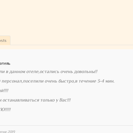
osts
отель
ли в данном отеле,остались очень довольны!!
персонал,поселили очень быстро,в течение 3-4 мин.
!!!!
 останавливаться только у Вас!!!
!!!!!
втня 2019