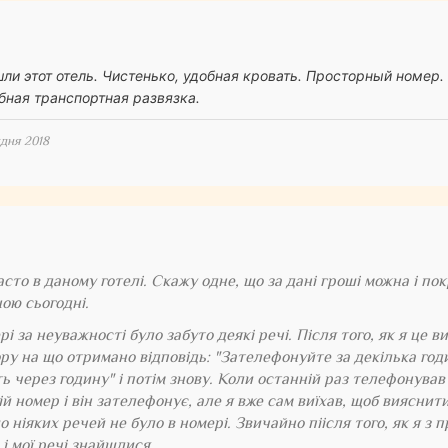
ли этот отель. Чистенько, удобная кровать. Просторный номер.
обная транспортная развязка.
удня 2018
сто в даному готелі. Скажу одне, що за дані гроші можна і пок
ною сьогодні.
і за неуважності було забуто деякі речі. Після того, як я це ви
ру на що отримано відповідь: "Зателефонуйте за декілька годин
ь через годину" і потім знову. Коли останній раз телефонував
й номер і він зателефонує, але я вже сам виїхав, щоб вияснит
о ніяких речей не було в номері. Звичайно піісля того, як я 
і мої речі знайшлися.